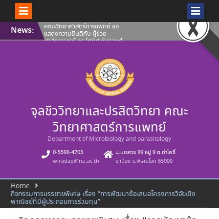
Skip
คณะวิทยาศาสตร์การแพทย์ ขอ
News:
to
แสดงความยินดีกับ ผู้ช่วย
content
ศาสตราจารย์ ดร.โศภิศ คันธวงศ์
รองศาสตราจารย์ ดร.นพวรรณ บุญ
ชู และ คุณปลื้มกมล ภูวนาถ
ศรัณญา ที่ผลงานได้รับการขึ้น
ทะเบียนทรัพย์สินทางปัญญา
คณะวิทยาศาสตร์การแพทย์ ขอ
แนะนำบุคลากรสายวิชาการ ประจำ
เดือนสิงหาคม 2569
ขอแสดงความยินดีกับ ผู้ช่วย
จุลชีววิทยาและปรสิตวิทยา คณะ
ศาสตราจารย์ ดร.โศภิศ คันธวงศ์
และ ผู้ช่วยศาสตราจารย์ ดร.วาสนา
ฉัตรดำรง คณะวิทยาศาสตร์การ
วิทยาศาสตร์การแพทย์
แพทย์ มหาวิทยาลัยนเรศวร ที่ผล
งานได้รับการขึ้นทะเบียนทรัพย์สิน
Department of Microbiology and parasitology
ทางปัญญา
0-5596-4703
ม.นเรศวร 99 หมู่ 9 ต.ท่าโพธิ์
wiradap@nu.ac.th
อ.เมือง จ.พิษณุโลก 65000
Home
กิจกรรมการบรรยายพิเศษ เรื่อง “การพัฒนาข้อเสนอโครงการวิจัยเชิง
พาณิชย์ที่มีผู้ประกอบการร่วมทุน”