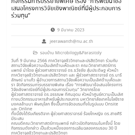
กิจกรรมการบรรยายพิเศษ เรื่อง “การพัฒนาข้อ
เสนอโครงการวิจัยเชิงพาณิชย์ที่มีผู้ประกอบการ
ร่วมทุน”
9 มีนาคม 2023
jeerawanth@nu.ac.th
รอบบ้าน Microbilogy&Parasitoly
วันที่ 9 มีนาคม 2566 ภาควิชาจุลชีววิทยาและปรสิตวิทยา ร่วมกับ
สถานวิจัยเพื่อความเป็นเลิศด้านเห็ดและรา คณะวิทยาศาสตร์การ
แพทย์ นำโดย ผู้ช่วยศาสตราจารย์ ดร.ธวัชชัย สุ่มประดิษฐ หัวหน้า
ภาควิชาจุลชีววิทยาและปรสิตวิทยา และ ผู้ช่วยศาสตราจารย์ ดร.นารี
ลักษณ์ นาแก้ว ผู้อำนวยการสถานวิจัยเพื่อความเป็นเลิศด้านเห็ดและ
รา จัดกิจกรรมการบรรยายพิเศษ เรื่อง “การพัฒนาข้อเสนอโครงการ
วิจัยเชิงพาณิชย์ที่มีผู้ประกอบการร่วมทุน” วิทยากรโดย
ผู้ช่วยศาสตราจารย์ ดร.อรรณพ ทัศนอุดม หัวหน้าศูนย์ความเป็นเลิศ
ทางนวัตกรรมอาหารสำหรับผู้ประกอบการ มหาวิทยาลัยเทคโนโลยีราช
มงคลล้านนา พิษณุโลก ซึ่งเป็นการจัดอบรมทั้งในรูปแบบ Onsite
และ Online
ทั้งนี้ยังได้รับเกียรติจาก ผู้ช่วยศาสตราจารย์ ร้อยโทหญิง ดร.สายศิริ
มีระเสน
คณบดีคณะวิทยาศาสตร์การแพทย์ กล่าวเปิดกิจกรรมในครั้งนี้ โดย
กิจกรรมดังกล่าว เป็นส่วนหนึ่งของการเฉลิมฉลองครบรอบ 30 ปี
ภาควิชาจุลชีววิทยาและปรสิตวิทยา