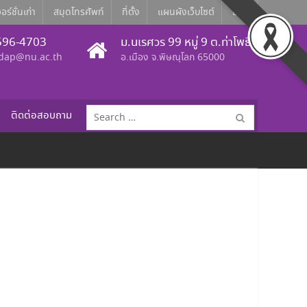
อร์ชั่นเก่า
สมุดโทรศัพท์
ที่ตั้ง
แผนผังเว็บไซต์
Eng
596-4703
ม.นเรศวร 99 หมู่ 9 ต.ท่าโพธิ์
dap@nu.ac.th
อ.เมือง จ.พิษณุโลก 65000
Search
ติดต่อสอบถาม
for: