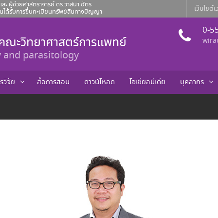
ละ ผู้ช่วยศาสตราจารย์ ดร.วาสนา ฉัตร
เว็บไซต์เว
ได้รับการขึ้นทะเบียนทรัพย์สินทางปัญญา
าจารย์ ดร.โศภิศ คันธวงศ์ รอง
ญา ที่ผลงานได้รับการขึ้นทะเบียน
0-5
า คณะวิทยาศาสตร์การแพทย์
จำเดือนสิงหาคม 2569
wira
 and parasitology
รวิจัย
สื่อการสอน
ดาวน์โหลด
โซเชียลมีเดีย
บุคลากร