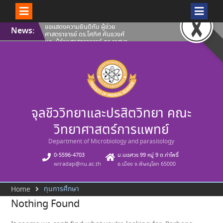
Skip
ขอแสดงความยินดีกับ ผู้ช่วย
News:
to
ศาสตราจารย์ ดร.โศภิศ คันธวงศ์
content
และ ผู้ช่วยศาสตราจารย์ ดร.วาสนา
ฉัตรดำรง คณะวิทยาศาสตร์การ
แพทย์ มหาวิทยาลัยนเรศวร ที่ผล
งานได้รับการขึ้นทะเบียนทรัพย์สิน
ทางปัญญา
คณะวิทยาศาสตร์การแพทย์ ขอ
แสดงความยินดีกับ ผู้ช่วย
ศาสตราจารย์ ดร.โศภิศ คันธวงศ์
รองศาสตราจารย์ ดร.นพวรรณ บุญ
จุลชีววิทยาและปรสิตวิทยา คณะ
ชู และ คุณปลื้มกมล ภูวนาถ
ศรัณญา ที่ผลงานได้รับการขึ้น
ทะเบียนทรัพย์สินทางปัญญา
วิทยาศาสตร์การแพทย์
คณะวิทยาศาสตร์การแพทย์ ขอ
แนะนำบุคลากรสายวิชาการ ประจำ
Department of Microbiology and parasitology
เดือนสิงหาคม 2569
0-5596-4703
ม.นเรศวร 99 หมู่ 9 ต.ท่าโพธิ์
wiradap@nu.ac.th
อ.เมือง จ.พิษณุโลก 65000
ทุนการศึกษา
Home
Nothing Found