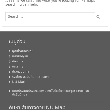
It seems we can’t find what you’re looking for. Perhaps
searching can help.
Search
for:
เมนูด่วน
ผู้สนใจสมัครเรียน
นิสิตปัจจุบัน
ศิษย์เก่า
บุคลากร
ประกวดราคา
ระเบียบ ข้อบังคับ และประกาศ
NU Mail
แบบประเมินประสิทธิภาพของเว็บไซต์ภาควิชาจุลชีววิทยาและ
ปรสิตวิทยา
ค้นหาเส้นทางด้วย NU Map