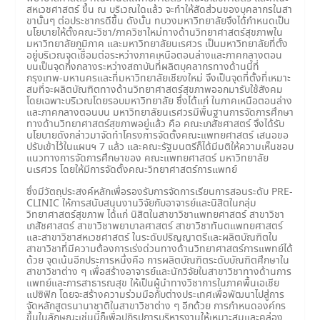
สหเวชศาสตร์ ขึ้น ณ บริเวณใดแล้ว จะทำให้สัดส่วนของบุคลากรในสา
ขานั้นๆ ต่อประชากรดีขึ้น ดังนั้น ทบวงมหาวิทยาลัยจึงได้กำหนดเป็น
นโยบายให้ตั้งคณะวิชา/ภาควิชาใหม่ทางด้านวิทยาศาสตร์สุขภาพใน
มหาวิทยาลัยภูมิภาค และมหาวิทยาลัยนเรศวร เป็นมหาวิทยาลัยที่ตั้ง
อยู่บริเวณจุดเชื่อมต่อระหว่างภาคเหนือตอนล่างและภาคกลางตอน
บนเป็นจุดกึ่งกลางระหว่างสถาบันที่ผลิตบุคลากรทางด้านนี้ที่
กรุงเทพ-มหานครและที่มหาวิทยาลัยเชียงใหม่ จึงเป็นจุดที่ตั้งที่เหมาะ
สมที่จะผลิตบัณฑิตทางด้านวิทยาศาสตร์สุขภาพออกมารับใช้สังคม
โดยเฉพาะบริเวณโดยรอบมหาวิทยาลัย ซึ่งได้แก่ ในภาคเหนือตอนล่าง
และภาคกลางตอนบน มหาวิทยาลัยนเรศวรมีพื้นฐานการจัดการศึกษา
ทางด้านวิทยาศาสตร์สุขภาพอยู่แล้ว คือ คณะเภสัชศาสตร์ จึงได้รับ
นโยบายดังกล่าวมาจัดทำโครงการจัดตั้งคณะแพทยศาสตร์ เสนอขอ
ปรับเข้าไว้ในแผนฯ 7 แล้ว และคณะรัฐมนตรีก็ได้มีมติให้ความเห็นชอบ
แนวทางการจัดการศึกษาของ คณะแพทยศาสตร์ มหาวิทยาลัย
นเรศวร โดยให้มีการจัดตั้งคณะวิทยาศาสตร์การแพทย์
ซึ่งมีวัตถุประสงค์หลักเพื่อรองรับการจัดการเรียนการสอนระดับ PRE-
CLINIC ให้การสนับสนุนงานวิจัยกับอาจารย์และนิสิตในกลุ่ม
วิทยาศาสตร์สุขภาพ ได้แก่ นิสิตในสาขาวิชาแพทยศาสตร์ สาขาวิชา
เภสัชศาสตร์ สาขาวิชาพยาบาลศาสตร์ สาขาวิชาทันตแพทยศาสตร์
และสาขาวิชาสหเวชศาสตร์ ในระดับปริญญาตรีและผลิตบัณฑิตใน
สาขาวิชาที่มีความต้องการเร่งด่วนทางด้านวิทยาศาสตร์การแพทย์ได้
ด้วย จุดเน้นอีกประการหนึ่งคือ การผลิตบัณฑิตระดับบัณฑิตศึกษาใน
สาขาวิชาต่าง ๆ เพื่อสร้างอาจารย์และนักวิจัยในสาขาวิชาทางด้านการ
แพทย์และการสาธารณสุข ให้เป็นผู้นำทางวิชาการในภาคพื้นเอเชีย
แปซิฟิก โดยจะสร้างความร่วมมือกับต่างประเทศเพื่อพัฒนาไปสู่การ
จัดหลักสูตรนานาชาติในสาขาวิชาต่าง ๆ อีกด้วย การกำหนดองค์กร
ขึ้นในลักษณะเช่นนี้ก็เพื่อปฏิรูปการบริหารงานให้เหมาะสมและคล่อง