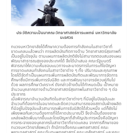
ประวัติความเป็นมาคณะวิทยาศาสตร์การแพทย์ มหาวิทยาลัย
นเรศวร
ทบวงมหาวิทยาลัยได้ศึกษาความต้องการกำลังคนในสาขาวิชาที่
ขาดแคลนแล้วพบว่า การผลิตบัณฑิตทางด้าน วิทยาศาสตร์สุขภาพที่
เป็นอยู่ในปัจจุบัน ตามแผนการผลิตปกติยังไม่สามารถตอบสนองแผน
พัฒนาสาธารณสุขของประเทศได้ จึงได้นำเสนอ คณะรัฐมนตรี
พิจารณาให้ความเห็นชอบแนวทางและมาตรการในการแก้ไขปัญหา
การขาดแคลนกำลังคนในสาขาวิชาต่าง ๆ ทั้ง ปริมาณและคุณภาพ
โดยได้จัดทำเป็นแผนการเพิ่มการผลิตบัณฑิตและพัฒนาการจัดการ
ศึกษาซึ่งมีการเพิ่มการรับนิสิต และการพัฒนาอาจารย์ควบคู่กันไป
ด้วย ผลการศึกษาวิเคราะห์ ดังกล่าวข้างต้นได้กำหนดเป็น เป้าหมาย
จำนวนบุคลากรทางด้านวิทยาศาสตร์สุขภาพในสาขาวิชาต่าง ๆ ต่อ
ประชากร
เมื่อพิจารณาจำนวนบัณฑิตในสาขาวิชาต่างๆ ที่มีอยู่ในปัจจุบันและ
จำนวนที่ต้องการในอนาคตและขีดความสามารถของสถาบันฝ่ายผลิต
ที่มีอยู่ในปัจจุบันแล้วสามารถเพิ่มการรับนิสิตได้ส่วนหนึ่ง แต่ก็ยังไม่
เพียงพอกับความต้องการที่ได้คาดประมาณไว้ จึงจำเป็นต้องขยาย
แหล่งผลิตเพิ่มมากขึ้นและโดยปัญหาที่สำคัญประการหนึ่งคือปัญหา
การกระจายของบุคลากรในสาขาวิชาที่ขาดแคลน จากการศึกษาของ
ทบวงมหาวิทยาลัยพบว่า ถ้ามีการตั้งคณะแพทยศาสตร์ คณะ
พยาบาลศาสตร์ คณะทันตแพทยศาสตร์ คณะเภสัชศาสตร์ และคณะ