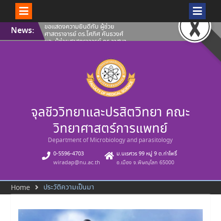
Skip
ขอแสดงความยินดีกับ ผู้ช่วย
News:
to
ศาสตราจารย์ ดร.โศภิศ คันธวงศ์
content
และ ผู้ช่วยศาสตราจารย์ ดร.วาสนา
ฉัตรดำรง คณะวิทยาศาสตร์การ
แพทย์ มหาวิทยาลัยนเรศวร ที่ผล
งานได้รับการขึ้นทะเบียนทรัพย์สิน
ทางปัญญา
คณะวิทยาศาสตร์การแพทย์ ขอ
แสดงความยินดีกับ ผู้ช่วย
ศาสตราจารย์ ดร.โศภิศ คันธวงศ์
รองศาสตราจารย์ ดร.นพวรรณ บุญ
จุลชีววิทยาและปรสิตวิทยา คณะ
ชู และ คุณปลื้มกมล ภูวนาถ
ศรัณญา ที่ผลงานได้รับการขึ้น
ทะเบียนทรัพย์สินทางปัญญา
วิทยาศาสตร์การแพทย์
คณะวิทยาศาสตร์การแพทย์ ขอ
แนะนำบุคลากรสายวิชาการ ประจำ
Department of Microbiology and parasitology
เดือนสิงหาคม 2569
0-5596-4703
ม.นเรศวร 99 หมู่ 9 ต.ท่าโพธิ์
wiradap@nu.ac.th
อ.เมือง จ.พิษณุโลก 65000
ประวัติความเป็นมา
Home