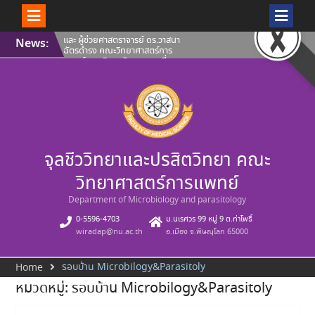
Skip
คณะวิทยาศาสตร์การแพทย์ ขอ
News:
to
แสดงความยินดีกับ ผู้ช่วย
content
ศาสตราจารย์ ดร.โศภิศ คันธวงศ์
รองศาสตราจารย์ ดร.นพวรรณ บุญ
ชู และ คุณปลื้มกมล ภูวนาถ
ศรัณญา ที่ผลงานได้รับการขึ้น
ทะเบียนทรัพย์สินทางปัญญา
คณะวิทยาศาสตร์การแพทย์ ขอ
แนะนำบุคลากรสายวิชาการ ประจำ
เดือนสิงหาคม 2569
ขอแสดงความยินดีกับ ผู้ช่วย
จุลชีววิทยาและปรสิตวิทยา คณะ
ศาสตราจารย์ ดร.โศภิศ คันธวงศ์
และ ผู้ช่วยศาสตราจารย์ ดร.วาสนา
ฉัตรดำรง คณะวิทยาศาสตร์การ
วิทยาศาสตร์การแพทย์
แพทย์ มหาวิทยาลัยนเรศวร ที่ผล
งานได้รับการขึ้นทะเบียนทรัพย์สิน
Department of Microbiology and parasitology
ทางปัญญา
0-5596-4703
ม.นเรศวร 99 หมู่ 9 ต.ท่าโพธิ์
wiradap@nu.ac.th
อ.เมือง จ.พิษณุโลก 65000
รอบบ้าน Microbilogy&Parasitoly
Home
หมวดหมู่:
รอบบ้าน Microbilogy&Parasitoly