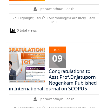
jeerawanth@nu.ac.th
Highlight
,
รอบบ้าน Microbilogy&Parasitoly
,
เรื่อง
เด่น
0 total views
ก.ค.
09
Congratulations to
Asst.Prof.Dr.Jatuporn
Nogenkam Published
in International Journal on SCOPUS
jeerawanth@nu.ac.th