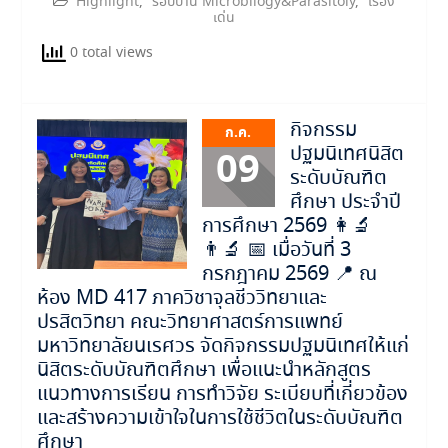
Highlight
,
รอบบ้าน Microbilogy&Parasitoly
,
เรื่อง
เด่น
0 total views
กิจกรรม
ก.ค.
ปฐมนิเทศนิสิต
09
ระดับบัณฑิต
ศึกษา ประจำปี
การศึกษา 2569 👩‍🔬
👨‍🔬 📅 เมื่อวันที่ 3
กรกฎาคม 2569 📍 ณ
ห้อง MD 417 ภาควิชาจุลชีววิทยาและ
ปรสิตวิทยา คณะวิทยาศาสตร์การแพทย์
มหาวิทยาลัยนเรศวร จัดกิจกรรมปฐมนิเทศให้แก่
นิสิตระดับบัณฑิตศึกษา เพื่อแนะนำหลักสูตร
แนวทางการเรียน การทำวิจัย ระเบียบที่เกี่ยวข้อง
และสร้างความเข้าใจในการใช้ชีวิตในระดับบัณฑิต
ศึกษา