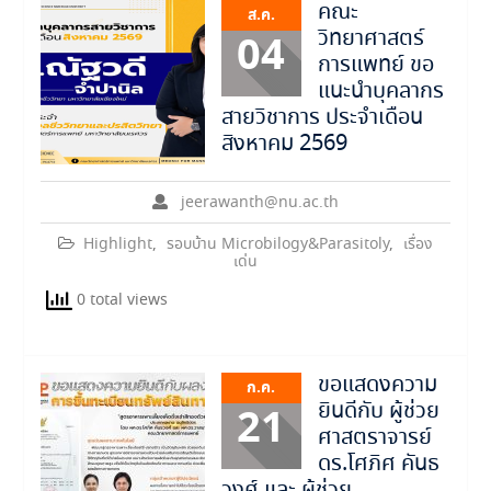
คณะ
ส.ค.
วิทยาศาสตร์
04
การแพทย์ ขอ
แนะนำบุคลากร
สายวิชาการ ประจำเดือน
สิงหาคม 2569
jeerawanth@nu.ac.th
Highlight
,
รอบบ้าน Microbilogy&Parasitoly
,
เรื่อง
เด่น
0 total views
ขอแสดงความ
ก.ค.
ยินดีกับ ผู้ช่วย
21
ศาสตราจารย์
ดร.โศภิศ คันธ
วงศ์ และ ผู้ช่วย