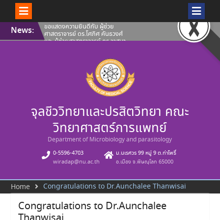
Skip
ขอแสดงความยินดีกับ ผู้ช่วย
News:
to
ศาสตราจารย์ ดร.โศภิศ คันธวงศ์
content
และ ผู้ช่วยศาสตราจารย์ ดร.วาสนา
ฉัตรดำรง คณะวิทยาศาสตร์การ
แพทย์ มหาวิทยาลัยนเรศวร ที่ผล
งานได้รับการขึ้นทะเบียนทรัพย์สิน
ทางปัญญา
คณะวิทยาศาสตร์การแพทย์ ขอ
แสดงความยินดีกับ ผู้ช่วย
ศาสตราจารย์ ดร.โศภิศ คันธวงศ์
รองศาสตราจารย์ ดร.นพวรรณ บุญ
จุลชีววิทยาและปรสิตวิทยา คณะ
ชู และ คุณปลื้มกมล ภูวนาถ
ศรัณญา ที่ผลงานได้รับการขึ้น
ทะเบียนทรัพย์สินทางปัญญา
วิทยาศาสตร์การแพทย์
คณะวิทยาศาสตร์การแพทย์ ขอ
แนะนำบุคลากรสายวิชาการ ประจำ
Department of Microbiology and parasitology
เดือนสิงหาคม 2569
0-5596-4703
ม.นเรศวร 99 หมู่ 9 ต.ท่าโพธิ์
wiradap@nu.ac.th
อ.เมือง จ.พิษณุโลก 65000
Congratulations to Dr.Aunchalee Thanwisai
Home
Congratulations to Dr.Aunchalee
Thanwisai