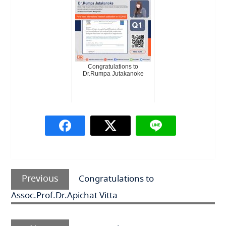
Congratulations to
Dr.Rumpa Jutakanoke
แนะแนว
Previous
เรื่อง
Previous
Congratulations to
post:
Assoc.Prof.Dr.Apichat Vitta
Next