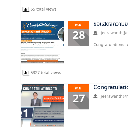
65 total views
ขอแสดงความยิน
พ.ย.
28
jeerawanth@n
Congratulations 
5327 total views
Congratulatio
พ.ย.
27
jeerawanth@n