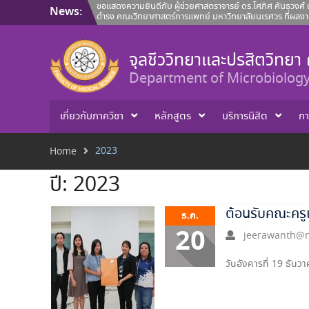
Skip
ขอแสดงความยินดีกับ ผู้ช่วยศาสตราจารย์ ดร.โศภิศ คันธวงศ์ แ
News:
to
ดำรง คณะวิทยาศาสตร์การแพทย์ มหาวิทยาลัยนเรศวร ที่ผลงาน
content
คณะวิทยาศาสตร์การแพทย์ ขอแสดงความยินดีกับ ผู้ช่วยศาสตร
ศาสตราจารย์ ดร.นพวรรณ บุญชู และ คุณปลื้มกมล ภูวนาถศรัณ
ทรัพย์สินทางปัญญา
จุลชีววิทยาและปรสิตวิทย
คณะวิทยาศาสตร์การแพทย์ ขอแนะนำบุคลากรสายวิชาการ ประ
Department of Microbiology
เกี่ยวกับภาควิชา
หลักสูตร
บริการนิสิต
กา
2023
Home
ปี:
2023
ต้อนรับคณะครูแ
ธ.ค.
20
jeerawanth@n
วันอังคารที่ 19 ธั