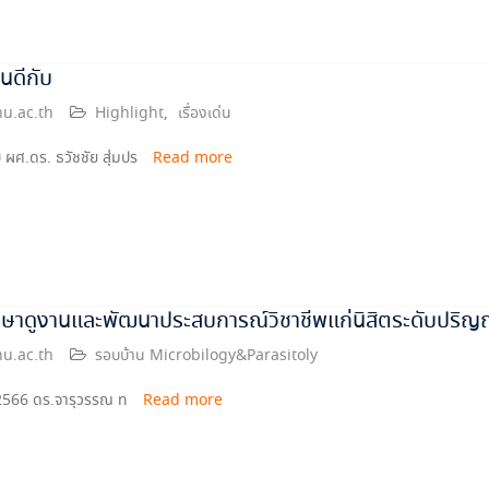
นดีกับ
u.ac.th
Highlight
,
เรื่องเด่น
ผศ.ดร. ธวัชชัย สุ่มปร
Read more
ษาดูงานและพัฒนาประสบการณ์วิชาชีพแก่นิสิตระดับปริญญา
u.ac.th
รอบบ้าน Microbilogy&Parasitoly
ม 2566 ดร.จารุวรรณ ท
Read more