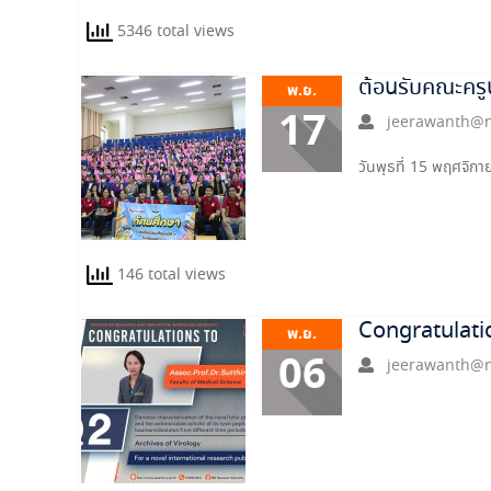
5346 total views
ต้อนรับคณะครูน
พ.ย.
17
jeerawanth@n
วันพุธที่ 15 พฤศจิ
146 total views
Congratulatio
พ.ย.
06
jeerawanth@n