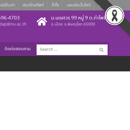
อร์ชั่นเก่า
สมุดโทรศัพท์
ที่ตั้ง
แผนผังเว็บไซต์
Eng
596-4703
ม.นเรศวร 99 หมู่ 9 ต.ท่าโพธิ์
dap@nu.ac.th
อ.เมือง จ.พิษณุโลก 65000
Search
ติดต่อสอบถาม
for: