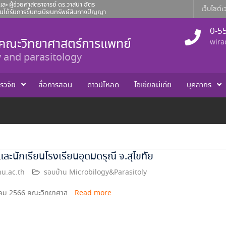
ละ ผู้ช่วยศาสตราจารย์ ดร.วาสนา ฉัตร
เว็บไซต์เว
ได้รับการขึ้นทะเบียนทรัพย์สินทางปัญญา
าจารย์ ดร.โศภิศ คันธวงศ์ รอง
ญา ที่ผลงานได้รับการขึ้นทะเบียน
0-5
า คณะวิทยาศาสตร์การแพทย์
wira
จำเดือนสิงหาคม 2569
 and parasitology
รวิจัย
สื่อการสอน
ดาวน์โหลด
โซเชียลมีเดีย
บุคลากร
ละนักเรียนโรงเรียนอุดมดรุณี จ.สุโขทัย
u.ac.th
รอบบ้าน Microbilogy&Parasitoly
นวาคม 2566 คณะวิทยาศาส
Read more