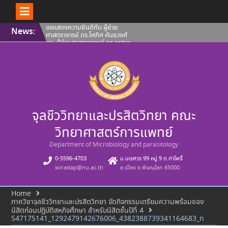
Skip
ขอแสดงความยินดีกับ ผู้ช่วย
News:
to
ศาสตราจารย์ ดร.โศภิศ คันธวงศ์
content
และ ผู้ช่วยศาสตราจารย์ ดร.วาสนา
ฉัตรดำรง คณะวิทยาศาสตร์การ
แพทย์ มหาวิทยาลัยนเรศวร ที่ผล
งานได้รับการขึ้นทะเบียนทรัพย์สิน
ทางปัญญา
คณะวิทยาศาสตร์การแพทย์ ขอ
แสดงความยินดีกับ ผู้ช่วย
ศาสตราจารย์ ดร.โศภิศ คันธวงศ์
รองศาสตราจารย์ ดร.นพวรรณ บุญ
จุลชีววิทยาและปรสิตวิทยา คณะ
ชู และ คุณปลื้มกมล ภูวนาถ
ศรัณญา ที่ผลงานได้รับการขึ้น
ทะเบียนทรัพย์สินทางปัญญา
วิทยาศาสตร์การแพทย์
คณะวิทยาศาสตร์การแพทย์ ขอ
แนะนำบุคลากรสายวิชาการ ประจำ
Department of Microbiology and parasitology
เดือนสิงหาคม 2569
0-5596-4703
ม.นเรศวร 99 หมู่ 9 ต.ท่าโพธิ์
wiradap@nu.ac.th
อ.เมือง จ.พิษณุโลก 65000
Home
ภาควิชาจุลชีววิทยาและปรสิตวิทยา จัดกิจกรรมเตรียมความพร้อมของ
นิสิตก่อนปฏิบัติสหกิจศึกษา สำหรับนิสิตชั้นปีที่ 4
547175141_1292479142676006_4382388739341164683_n