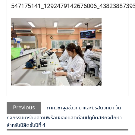
547175141_1292479142676006_4382388739
แนะแนว
Previous
เรื่อง
Previous
ภาควิชาจุลชีววิทยาและปรสิตวิทยา จัด
post:
กิจกรรมเตรียมความพร้อมของนิสิตก่อนปฏิบัติสหกิจศึกษา
สำหรับนิสิตชั้นปีที่ 4