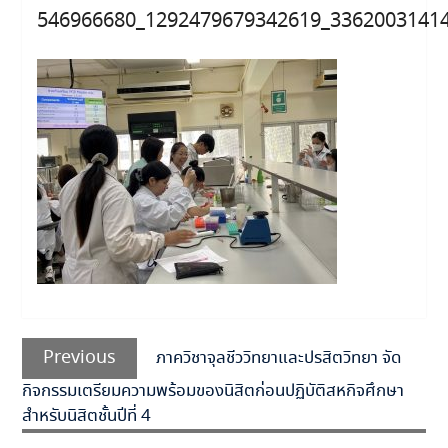
546966680_1292479679342619_3362003141
แนะแนว
Previous
เรื่อง
Previous
ภาควิชาจุลชีววิทยาและปรสิตวิทยา จัด
post:
กิจกรรมเตรียมความพร้อมของนิสิตก่อนปฏิบัติสหกิจศึกษา
สำหรับนิสิตชั้นปีที่ 4