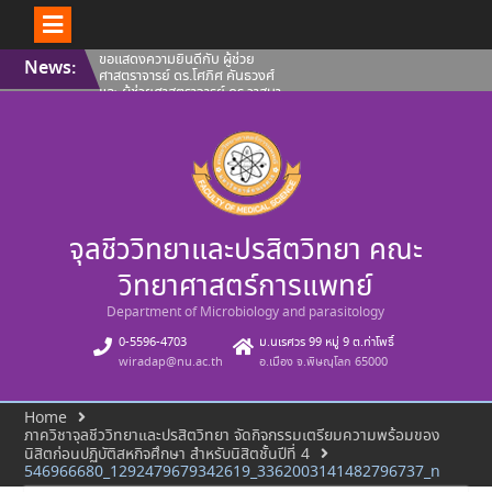
Skip
ขอแสดงความยินดีกับ ผู้ช่วย
News:
to
ศาสตราจารย์ ดร.โศภิศ คันธวงศ์
content
และ ผู้ช่วยศาสตราจารย์ ดร.วาสนา
ฉัตรดำรง คณะวิทยาศาสตร์การ
แพทย์ มหาวิทยาลัยนเรศวร ที่ผล
งานได้รับการขึ้นทะเบียนทรัพย์สิน
ทางปัญญา
คณะวิทยาศาสตร์การแพทย์ ขอ
แสดงความยินดีกับ ผู้ช่วย
ศาสตราจารย์ ดร.โศภิศ คันธวงศ์
รองศาสตราจารย์ ดร.นพวรรณ บุญ
จุลชีววิทยาและปรสิตวิทยา คณะ
ชู และ คุณปลื้มกมล ภูวนาถ
ศรัณญา ที่ผลงานได้รับการขึ้น
ทะเบียนทรัพย์สินทางปัญญา
วิทยาศาสตร์การแพทย์
คณะวิทยาศาสตร์การแพทย์ ขอ
แนะนำบุคลากรสายวิชาการ ประจำ
Department of Microbiology and parasitology
เดือนสิงหาคม 2569
0-5596-4703
ม.นเรศวร 99 หมู่ 9 ต.ท่าโพธิ์
wiradap@nu.ac.th
อ.เมือง จ.พิษณุโลก 65000
Home
ภาควิชาจุลชีววิทยาและปรสิตวิทยา จัดกิจกรรมเตรียมความพร้อมของ
นิสิตก่อนปฏิบัติสหกิจศึกษา สำหรับนิสิตชั้นปีที่ 4
546966680_1292479679342619_3362003141482796737_n