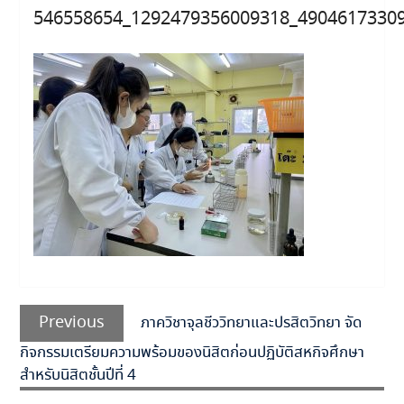
546558654_1292479356009318_4904617330
แนะแนว
Previous
เรื่อง
Previous
ภาควิชาจุลชีววิทยาและปรสิตวิทยา จัด
post:
กิจกรรมเตรียมความพร้อมของนิสิตก่อนปฏิบัติสหกิจศึกษา
สำหรับนิสิตชั้นปีที่ 4