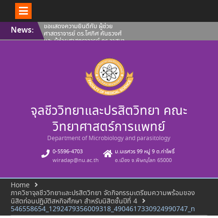
Skip
ขอแสดงความยินดีกับ ผู้ช่วย
News:
to
ศาสตราจารย์ ดร.โศภิศ คันธวงศ์
content
และ ผู้ช่วยศาสตราจารย์ ดร.วาสนา
ฉัตรดำรง คณะวิทยาศาสตร์การ
แพทย์ มหาวิทยาลัยนเรศวร ที่ผล
งานได้รับการขึ้นทะเบียนทรัพย์สิน
ทางปัญญา
คณะวิทยาศาสตร์การแพทย์ ขอ
แสดงความยินดีกับ ผู้ช่วย
ศาสตราจารย์ ดร.โศภิศ คันธวงศ์
รองศาสตราจารย์ ดร.นพวรรณ บุญ
จุลชีววิทยาและปรสิตวิทยา คณะ
ชู และ คุณปลื้มกมล ภูวนาถ
ศรัณญา ที่ผลงานได้รับการขึ้น
ทะเบียนทรัพย์สินทางปัญญา
วิทยาศาสตร์การแพทย์
คณะวิทยาศาสตร์การแพทย์ ขอ
แนะนำบุคลากรสายวิชาการ ประจำ
Department of Microbiology and parasitology
เดือนสิงหาคม 2569
0-5596-4703
ม.นเรศวร 99 หมู่ 9 ต.ท่าโพธิ์
wiradap@nu.ac.th
อ.เมือง จ.พิษณุโลก 65000
Home
ภาควิชาจุลชีววิทยาและปรสิตวิทยา จัดกิจกรรมเตรียมความพร้อมของ
นิสิตก่อนปฏิบัติสหกิจศึกษา สำหรับนิสิตชั้นปีที่ 4
546558654_1292479356009318_4904617330924990747_n