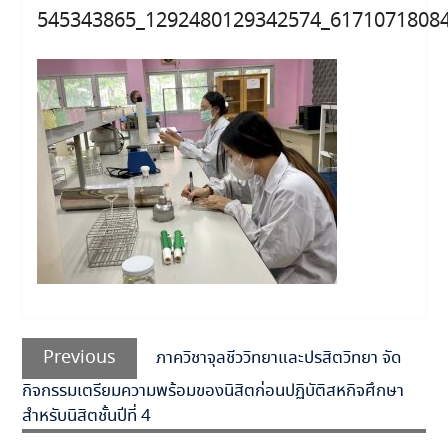
545343865_1292480129342574_6171071808
แนะแนว
Previous
เรื่อง
Previous
ภาควิชาจุลชีววิทยาและปรสิตวิทยา จัด
post:
กิจกรรมเตรียมความพร้อมของนิสิตก่อนปฏิบัติสหกิจศึกษา
สำหรับนิสิตชั้นปีที่ 4