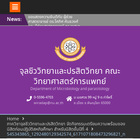
Skip
ขอแสดงความยินดีกับ ผู้ช่วย
News:
to
ศาสตราจารย์ ดร.โศภิศ คันธวงศ์
content
และ ผู้ช่วยศาสตราจารย์ ดร.วาสนา
ฉัตรดำรง คณะวิทยาศาสตร์การ
แพทย์ มหาวิทยาลัยนเรศวร ที่ผล
งานได้รับการขึ้นทะเบียนทรัพย์สิน
ทางปัญญา
คณะวิทยาศาสตร์การแพทย์ ขอ
แสดงความยินดีกับ ผู้ช่วย
ศาสตราจารย์ ดร.โศภิศ คันธวงศ์
รองศาสตราจารย์ ดร.นพวรรณ บุญ
จุลชีววิทยาและปรสิตวิทยา คณะ
ชู และ คุณปลื้มกมล ภูวนาถ
ศรัณญา ที่ผลงานได้รับการขึ้น
ทะเบียนทรัพย์สินทางปัญญา
วิทยาศาสตร์การแพทย์
คณะวิทยาศาสตร์การแพทย์ ขอ
แนะนำบุคลากรสายวิชาการ ประจำ
Department of Microbiology and parasitology
เดือนสิงหาคม 2569
0-5596-4703
ม.นเรศวร 99 หมู่ 9 ต.ท่าโพธิ์
wiradap@nu.ac.th
อ.เมือง จ.พิษณุโลก 65000
Home
ภาควิชาจุลชีววิทยาและปรสิตวิทยา จัดกิจกรรมเตรียมความพร้อมของ
นิสิตก่อนปฏิบัติสหกิจศึกษา สำหรับนิสิตชั้นปีที่ 4
545343865_1292480129342574_6171071808473296821_n