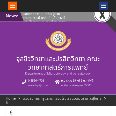
Skip
ขอแสดงความยินดีกับ ผู้ช่วย
News:
to
ศาสตราจารย์ ดร.โศภิศ คันธวงศ์
content
และ ผู้ช่วยศาสตราจารย์ ดร.วาสนา
ฉัตรดำรง คณะวิทยาศาสตร์การ
แพทย์ มหาวิทยาลัยนเรศวร ที่ผล
งานได้รับการขึ้นทะเบียนทรัพย์สิน
ทางปัญญา
คณะวิทยาศาสตร์การแพทย์ ขอ
แสดงความยินดีกับ ผู้ช่วย
ศาสตราจารย์ ดร.โศภิศ คันธวงศ์
รองศาสตราจารย์ ดร.นพวรรณ บุญ
จุลชีววิทยาและปรสิตวิทยา คณะ
ชู และ คุณปลื้มกมล ภูวนาถ
ศรัณญา ที่ผลงานได้รับการขึ้น
ทะเบียนทรัพย์สินทางปัญญา
วิทยาศาสตร์การแพทย์
คณะวิทยาศาสตร์การแพทย์ ขอ
แนะนำบุคลากรสายวิชาการ ประจำ
Department of Microbiology and parasitology
เดือนสิงหาคม 2569
0-5596-4703
ม.นเรศวร 99 หมู่ 9 ต.ท่าโพธิ์
wiradap@nu.ac.th
อ.เมือง จ.พิษณุโลก 65000
Home
ต้อนรับคณะครูและนักเรียนโรงเรียนอุดมดรุณี จ.สุโขทัย
6
6